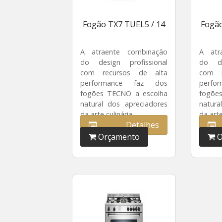
Fogão TX7 TUEL5 / 14
Fogão
A atraente combinação
A atr
do design profissional
do de
com recursos de alta
com r
performance faz dos
perf
fogões TECNO a escolha
fogõe
natural dos apreciadores
natura
da arte culinária.
da arte
Detalhes
Orçamento
O